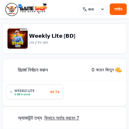
লগইন
ভাষা
𝗪𝗲𝗲𝗸𝗹𝘆 𝗟𝗶𝘁𝗲 [𝗕𝗗]
গেম / টপ আপ
রিচার্জ নির্বাচন করুন
1
0 কয়েন জিতুন
WEEKLY LITE
43
Tk
5.0M in stock
অ্যাকাউন্ট তথ্য
2
কিভাবে অর্ডার করবেন ?