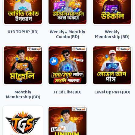
𝗨𝗜𝗗 𝗧𝗢𝗣𝗨𝗣 [𝗕𝗗]
𝗪𝗲𝗲𝗸𝗹𝘆 & 𝗠𝗼𝗻𝘁𝗵𝗹𝘆
𝗪𝗲𝗲𝗸𝗹𝘆
𝗖𝗼𝗺𝗯𝗼 [𝗕𝗗]
𝗠𝗲𝗺𝗯𝗲𝗿𝘀𝗵𝗶𝗽 [𝗕𝗗]
𝗠𝗼𝗻𝘁𝗵𝗹𝘆
𝗙𝗙 𝗜𝗱 𝗟𝗶𝗸𝗲 [𝗕𝗗]
𝗟𝗲𝘃𝗲𝗹 𝗨𝗽 𝗣𝗮𝘀𝘀 [𝗕𝗗]
𝗠𝗲𝗺𝗯𝗲𝗿𝘀𝗵𝗶𝗽 [𝗕𝗗]