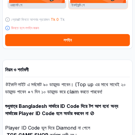
ওয়ালেট পে
ইনস্ট্যান্ট পে
প্রোডাক্ট কিনতে আপনার প্রয়োজন
Tk
0
Tk
কিনতে হলে লগইন করুন
লগইন
নিয়ম ও শর্তাবলী
উইকলি
লাইট
এ
সর্বমোট ৯০ ডায়মন্ড পাবেন। (Top up এর সাথে সাথেই ২০
ডায়মন্ড পাবেন +৭ দিন ১০ ডায়মন্ড করে claim করতে পারবেন!
শুধুমাত্র
Bangladesh
সার্ভারে
ID
Code
দিয়ে
টপ
আপ
হবে
!
অন্য
সার্ভারের
Player
ID
Code
হলে
অর্ডার
করবেন
না
🚫
Player ID Code ভুল দিয়ে Diamond না পেলে