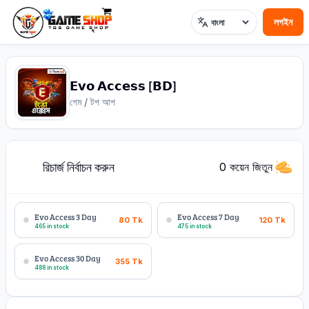
লগইন
ভাষা
𝗘𝘃𝗼 𝗔𝗰𝗰𝗲𝘀𝘀 [𝗕𝗗]
গেম / টপ আপ
রিচার্জ নির্বাচন করুন
1
0 কয়েন জিতুন
Evo Access 3 Day
Evo Access 7 Day
80
Tk
120
Tk
465 in stock
475 in stock
Evo Access 30 Day
355
Tk
488 in stock