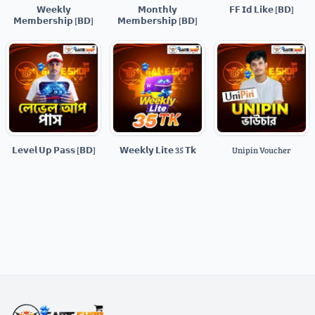
𝗪𝗲𝗲𝗸𝗹𝘆
𝗠𝗼𝗻𝘁𝗵𝗹𝘆
𝗙𝗙 𝗜𝗱 𝗟𝗶𝗸𝗲 [𝗕𝗗]
𝗠𝗲𝗺𝗯𝗲𝗿𝘀𝗵𝗶𝗽 [𝗕𝗗]
𝗠𝗲𝗺𝗯𝗲𝗿𝘀𝗵𝗶𝗽 [𝗕𝗗]
𝗟𝗲𝘃𝗲𝗹 𝗨𝗽 𝗣𝗮𝘀𝘀 [𝗕𝗗]
𝗪𝗲𝗲𝗸𝗹𝘆 𝗟𝗶𝘁𝗲 35 𝗧𝗸
Unipin Voucher