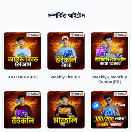
সম্পর্কিত আইটেম
𝗨𝗜𝗗 𝗧𝗢𝗣𝗨𝗣 [𝗕𝗗]
𝗪𝗲𝗲𝗸𝗹𝘆 𝗟𝗶𝘁𝗲 [𝗕𝗗]
𝗪𝗲𝗲𝗸𝗹𝘆 & 𝗠𝗼𝗻𝘁𝗵𝗹𝘆
𝗖𝗼𝗺𝗯𝗼 [𝗕𝗗]