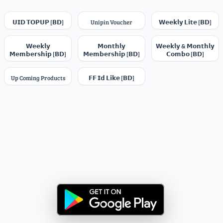
𝗨𝗜𝗗 𝗧𝗢𝗣𝗨𝗣 [𝗕𝗗]
Unipin Voucher
𝗪𝗲𝗲𝗸𝗹𝘆 𝗟𝗶𝘁𝗲 [𝗕𝗗]
𝗪𝗲𝗲𝗸𝗹𝘆
𝗠𝗼𝗻𝘁𝗵𝗹𝘆
𝗪𝗲𝗲𝗸𝗹𝘆 & 𝗠𝗼𝗻𝘁𝗵𝗹𝘆
𝗠𝗲𝗺𝗯𝗲𝗿𝘀𝗵𝗶𝗽 [𝗕𝗗]
𝗠𝗲𝗺𝗯𝗲𝗿𝘀𝗵𝗶𝗽 [𝗕𝗗]
𝗖𝗼𝗺𝗯𝗼 [𝗕𝗗]
Up Coming Products
𝗙𝗙 𝗜𝗱 𝗟𝗶𝗸𝗲 [𝗕𝗗]