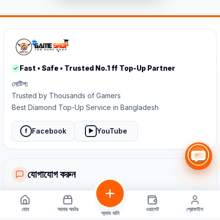
Fast • Safe • Trusted No.1 ff Top-Up Partner
নোটিশ:
Trusted by Thousands of Gamers
Best Diamond Top-Up Service in Bangladesh
Facebook
YouTube
f
▶
যোগাযোগ করুন
হোয়াটসঅ্যাপ সাপোর্ট
হোম
আমার অর্ডার
ওয়ালেট
প্রোফাইল
সকাল ১০ টা থেকে রাত ১২ টা পর্যন্ত
অ্যাড মানি