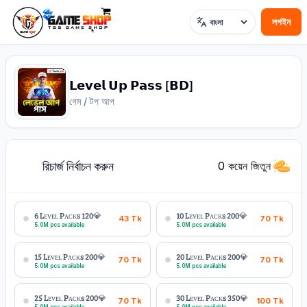
লগইন
ভাষা
𝗟𝗲𝘃𝗲𝗹 𝗨𝗽 𝗣𝗮𝘀𝘀 [𝗕𝗗]
গেম / টপ আপ
রিচার্জ নির্বাচন করুন
1
0 কয়েন জিতুন
6 Lᴇᴠᴇʟ Pᴀᴄᴋs 120💎
10 Lᴇᴠᴇʟ Pᴀᴄᴋs 200💎
43
Tk
70
Tk
5.0M pcs available
5.0M pcs available
15 Lᴇᴠᴇʟ Pᴀᴄᴋs 200💎
20 Lᴇᴠᴇʟ Pᴀᴄᴋs 200💎
70
Tk
70
Tk
5.0M pcs available
5.0M pcs available
25 Lᴇᴠᴇʟ Pᴀᴄᴋs 200💎
30 Lᴇᴠᴇʟ Pᴀᴄᴋs 350💎
70
Tk
100
Tk