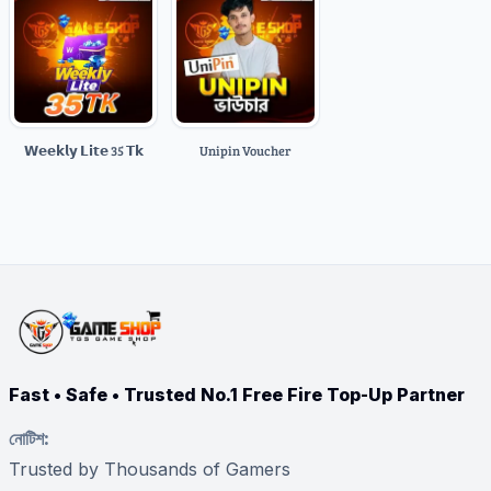
𝗪𝗲𝗲𝗸𝗹𝘆 𝗟𝗶𝘁𝗲 35 𝗧𝗸
Unipin Voucher
Fast • Safe • Trusted No.1 Free Fire Top-Up Partner
নোটিশ:
Trusted by Thousands of Gamers