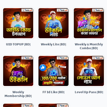
𝗨𝗜𝗗 𝗧𝗢𝗣𝗨𝗣 [𝗕𝗗]
𝗪𝗲𝗲𝗸𝗹𝘆 𝗟𝗶𝘁𝗲 [𝗕𝗗]
𝗪𝗲𝗲𝗸𝗹𝘆 & 𝗠𝗼𝗻𝘁𝗵𝗹𝘆
𝗖𝗼𝗺𝗯𝗼 [𝗕𝗗]
𝗪𝗲𝗲𝗸𝗹𝘆
𝗙𝗙 𝗜𝗱 𝗟𝗶𝗸𝗲 [𝗕𝗗]
𝗟𝗲𝘃𝗲𝗹 𝗨𝗽 𝗣𝗮𝘀𝘀 [𝗕𝗗]
𝗠𝗲𝗺𝗯𝗲𝗿𝘀𝗵𝗶𝗽 [𝗕𝗗]