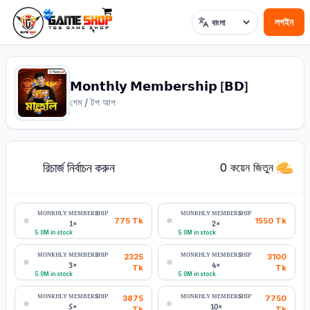
লগইন
ভাষা
𝗠𝗼𝗻𝘁𝗵𝗹𝘆 𝗠𝗲𝗺𝗯𝗲𝗿𝘀𝗵𝗶𝗽 [𝗕𝗗]
গেম / টপ আপ
রিচার্জ নির্বাচন করুন
1
0 কয়েন জিতুন
ᴍᴏɴʀʜʟʏ ᴍᴇᴍʙᴇʀsʜɪᴘ
ᴍᴏɴʀʜʟʏ ᴍᴇᴍʙᴇʀsʜɪᴘ
775
Tk
1550
Tk
1×
2×
5.0M in stock
5.0M in stock
ᴍᴏɴʀʜʟʏ ᴍᴇᴍʙᴇʀsʜɪᴘ
ᴍᴏɴʀʜʟʏ ᴍᴇᴍʙᴇʀsʜɪᴘ
2325
3100
3×
4×
Tk
Tk
5.0M in stock
5.0M in stock
ᴍᴏɴʀʜʟʏ ᴍᴇᴍʙᴇʀsʜɪᴘ
ᴍᴏɴʀʜʟʏ ᴍᴇᴍʙᴇʀsʜɪᴘ
3875
7750
5×
10×
Tk
Tk